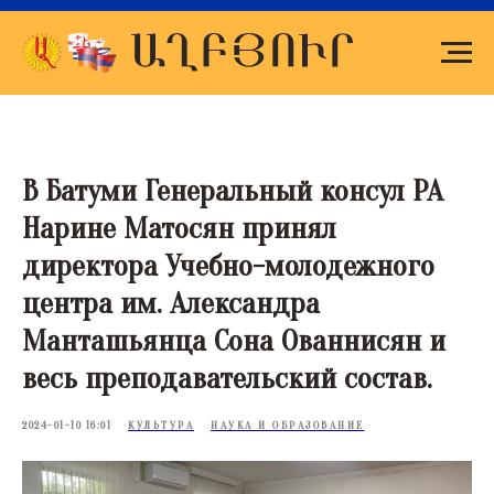
В Батуми Генеральный консул РА
Нарине Матосян принял
директора Учебно-молодежного
центра им. Александра
Манташьянца Сона Ованнисян и
весь преподавательский состав.
2024-01-10 16:01
КУЛЬТУРА
НАУКА И ОБРАЗОВАНИЕ