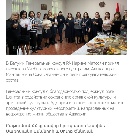
В Батуми Генеральный консул РА Нарине Матосян принял
директора Учебно-молодежного центра им. Александра
Манташьянца Сона Ованнисян и весь преподавательский
состав.
Генеральный консул с благодарностью подчеркнул роль
Центра в содействии сохранению армянской культуры и
армянской культуры в Аджарии и в этом контексте отметил
проведение культурных мероприятий, направленных на
возрождение жизни общества в Аджарии.
Բաթումում ՀՀ գլխավոր հյուպատոս Նարինե
Մաթոսյանը Ամանորի և Սուրբ Ծննդյան