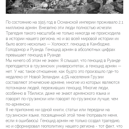
По состоянию на 1915 год в Османской империи проживало 2,1
миллиона армян. Внезапно эти люди полностью исчезли.
Трагедия такого масштаба не только никогда не происходила
в истории нашего региона, но и во всей мировой истории их
было всего несколько — Холокост, геноцид в Камбодже,
Голодомор и Руанда. Геноцид армян в абсолютных цифрах
превышает геноцид в Руанде.
Мы ничего об этом не знаем. Я слышал, что геноцид в Руанде
преподается в грузинских университетах, а геноцид армян —
нет. У нас такое отношение, как будто это произошло где-то
недалеко от Новой Зеландии. 4,5% населения Грузии
составляют этнические армяне, многие из которых являются
потомками людей, переживших геноцид. Многие люди,
особенно в Тбилиси, даже не знают армянского языка и
говорят по-грузински или говорят по-грузински лучше, чем
по-армянски.
Я не припомню ни одной книги, статьи или передачи на
грузинском языке, посвященной этой теме (поправьте меня,
если я ошибаюсь). Геноцид армян не только создал трагедию,
но и сформировал геополитику нашего региона - тот факт, что