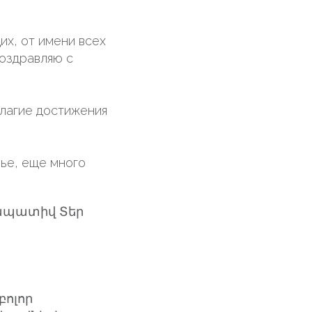
х, от имени всех
оздравляю с
благие достижения
ье, еще много
նապատիվ Տեր
բոլոր