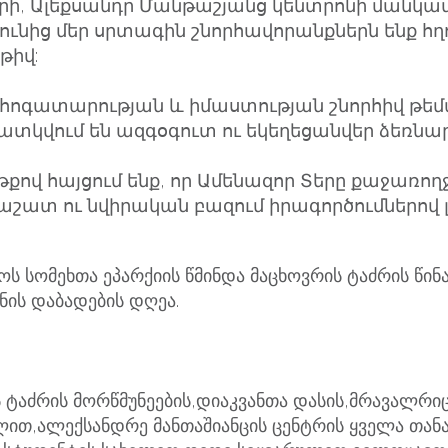
, Ալեքսանդր Մանթաշյանց կենտրոնի մանկավ
ունից մեր սրտագին շնորհավորանքներն ենք հղ
թիվ:
հոգատարության և իմաստության շնորհիվ թեմ
տկվում են ազգօգուտ ու եկեղեցանվեր ձեռնար
վ հայցում ենք, որ Ամենազոր Տերը քաջառողջ
շատ ու նվիրական բազում իրագործումներով լ
 სომეხთა ეპარქიის წმინდა მაცხოვრის ტაძრის წინა
ნის დაბადების დღეა.
ს ტაძრის მორწმუნეების,დიაკვანთა დასის,მრავალრი
ლით,ალექსანდრე მანთაშიანცის ცენტრის ყველა თან