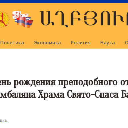
Политика
Экономика
Религия
Наука
С
ень рождения преподобного о
умбаляна Храма Свято-Спаса 
КЦИИ