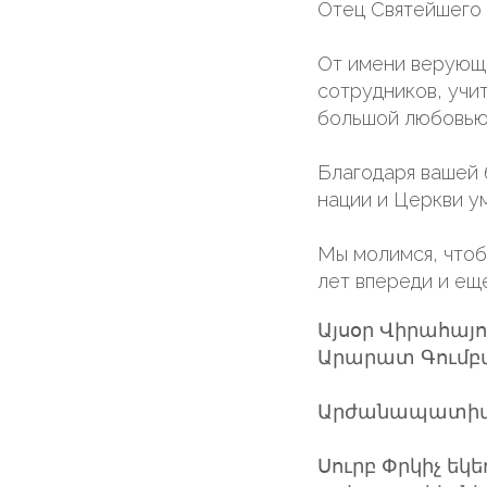
Отец Святейшего 
От имени верующи
сотрудников, учи
большой любовью
Благодаря вашей 
нации и Церкви у
Мы молимся, чтоб
лет впереди и ещ
Այսօր Վիրահայո
Արարատ Գումբալ
Արժանապատիվ
Սուրբ Փրկիչ եկ