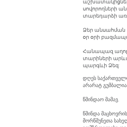
աշխատակիցների
սովորողների ան
տարեդարձի առ
Ձեր անսահման 
օր օրի բազմապա
Հանապազ աղոթքո
տարիների արևա
պարգևի Ձեզ:
დღეს საქართველოს
არარატ გუმბალია
წმინდაო მამავ,
წმინდა მაცხოვრი
მორწმუნეთა სახე