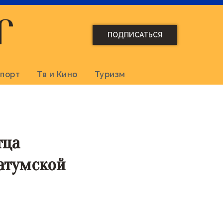
ПОДПИСАТЬСЯ
порт
Тв и Кино
Туризм
тца
Батумской