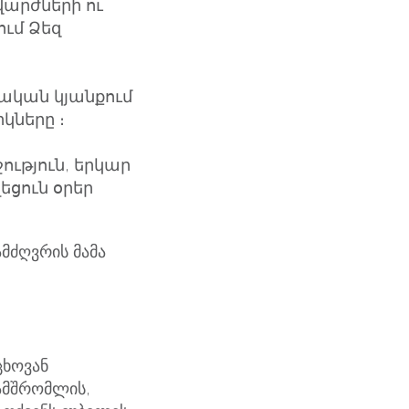
արժների ու
ում Ձեզ
ական կյանքում
կները ։
ություն, երկար
եցուն օրեր
მძღვრის მამა
ცხოვან
ამშრომლის,