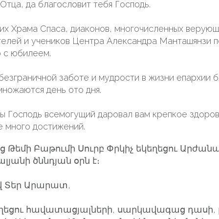
Отца, да благословит тебя Господь.
х Храма Спаса, диаконов, многочисленных верующи
телей и учеников Центра Александра Манташянзи п
 с юбилеем.
безграничной заботе и мудрости в жизни епархии 
множаются день ото дня.
ы Господь всемогущий даровал вам крепкое здоров
е много достижений.
ց Թեմի Բաթումի Սուրբ Փրկիչ եկեղեցու Արժա
յանի ծննդյան օրն է։
 Տեր Արարատ,
եղեցու հավատացյալների, սարկավագաց դասի, 