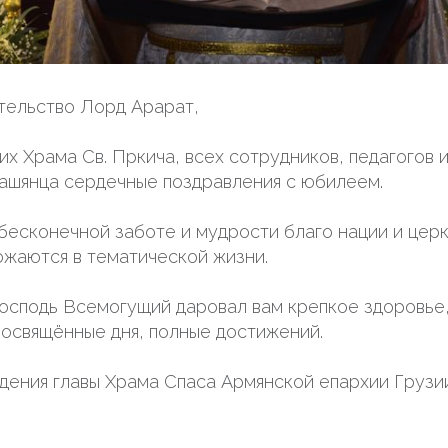
тельство Лорд Арарат,
х Храма Св. Пркича, всех сотрудников, педагогов 
ашянца сердечные поздравления с юбилеем.
бесконечной заботе и мудрости благо нации и цер
ожаются в тематической жизни.
осподь Всемогущий даровал вам крепкое здоровье,
посвящённые дня, полные достижений.
дения главы Храма Спаса Армянской епархии Грузи