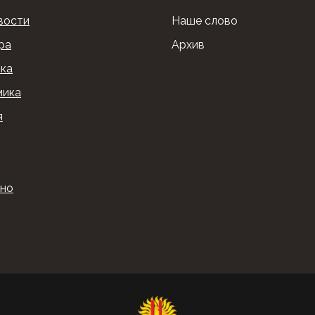
вости
Наше слово
ра
Архив
ка
мика
я
ино