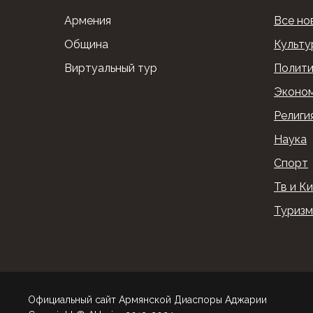
Армения
Все но
Община
Культу
Виртуальный тур
Полити
Эконо
Религи
Наука
Спорт
Тв и К
Туризм
Официальный сайт Армянской Диаспоры Аджарии