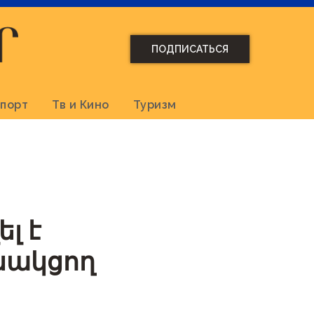
ПОДПИСАТЬСЯ
порт
Тв и Кино
Туризм
լ է
նակցող