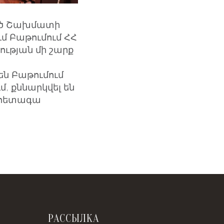
ված Շախմատի
մ Բաթումում ՀՀ
ւթյան մի շարք
են Բաթումում
, քննարկվել են
ւ հետագա
РАССЫЛКА