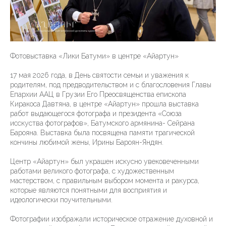
Фотовыставка «Лики Батуми» в центре «Айартун»
17 мая 2026 года, в День святости семьи и уважения к
родителям, под предводительством и с благословения Главы
Епархии ААЦ в Грузии Его Преосвященства епископа
Киракоса Давтяна, в центре «Айартун» прошла выставка
работ выдающегося фотографа и президента «Союза
исскуства фотографов», Батумского армянина- Сейрана
Барояна. Выставка была посвящена памяти трагической
кончины любимой жены, Ирины Бароян-Яндян.
Центр «Айартун» был украшен искусно увековеченными
работами великого фотографа, с художественным
мастерством, с правильным выбором момента и ракурса,
которые являются понятными для восприятия и
идеологически поучительными.
Фотографии изображали историческое отражение духовной и