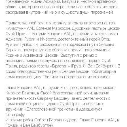
гражданской жизни Аджарии, Батуми и местной армянской
общины, которые невольно перенесли нас в объятия истории,
раскрывая внутренний мир и сущность души персонажей.
Приветственной речью выставку открыла директор центра
«Айартун» ААЦ Евгения Маркосян. Духовный пастырь церкви
Сурб Пркич г. Батуми Епархии ААЦ в Грузии, а также армян
Аджарии, Гурии и Имерети, достопочтенный иерей Отец
Арарат Гумбалян, рассказывая о творческом пути Сейрана
Барояна, подчеркнул его образ как преданного армянина
Родине и Армянской Церкви. Выступил с речью с
воспоминаниями по случаю переосвящения церкви Сурб
Пркич, редактор газеты «Врастан» (Грузия), Ван Байбуртян. В
своей благодарственной речи Сейран Бароян поблагодарил
армянскую общину Тбилиси за представление его работ.
Глава Епархии ААЦ в Грузии Его Преосвященство епископ
Киракос Давтян, в Своей благословенной речи, выразил
признательность Сейрану Барояну, за его деятельность в
армянской общине и Церкви Сурб Пркич и объявил о
вручении «Благословенной грамоты» выдающемуся
фотографу.
Из своих работ Сейран Бароян подарил Главе Епархии ААЦ в
Грузии и Ван Байбуртяну.