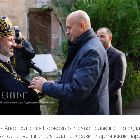
я Апостольская Церковь отмечает славные праздни
вительственные деятели поздравили армянский нар