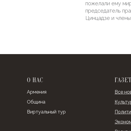
пожелали ему мир
председатель пра
Цинцадзе и члены
О НАС
ГАЗЕ
Армения
Все но
Община
Культу
Виртуальный тур
Полити
Эконо