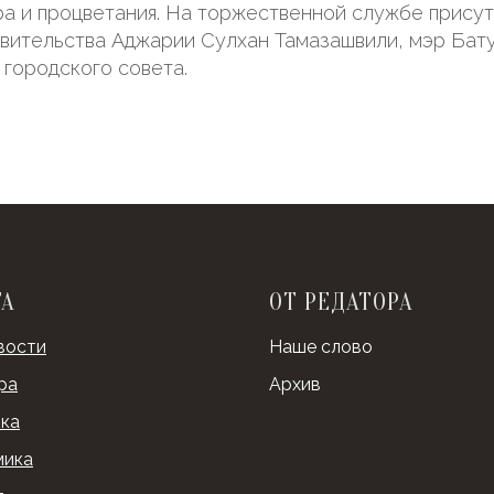
а и процветания. На торжественной службе прису
вительства Аджарии Сулхан Тамазашвили, мэр Бат
 городского совета.
ТА
ОТ РЕДАТОРА
вости
Наше слово
ра
Архив
ка
мика