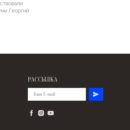
тствовали
уми Георгий
РАССЫЛКА