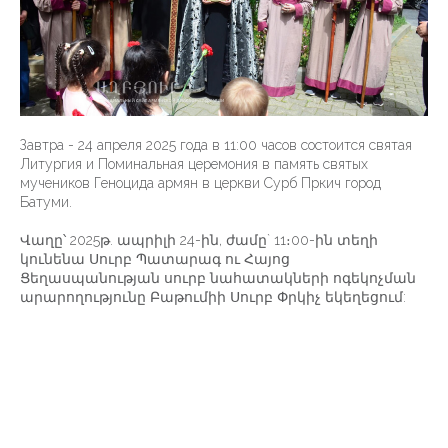
Завтра - 24 апреля 2025 года в 11:00 часов состоится святая
Литургия и Поминальная церемония в память святых
мучеников Геноцида армян в церкви Сурб Пркич город
Батуми.
Վաղը՝ 2025թ. ապրիլի 24-ին, ժամը` 11։00-ին տեղի
կունենա Սուրբ Պատարագ ու Հայոց
Ցեղասպանության սուրբ նահատակների ոգեկոչման
արարողությունը Բաթումիի Սուրբ Փրկիչ եկեղեցում: