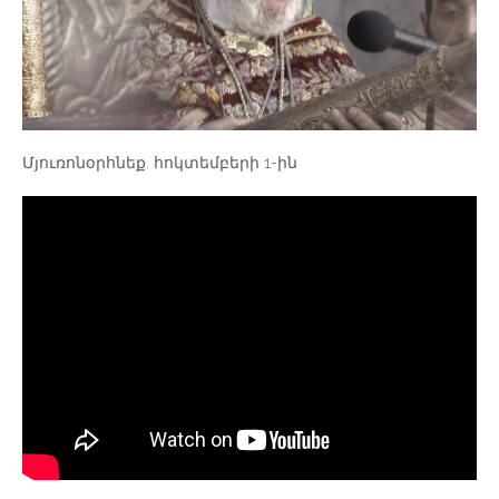
Մյուռոնօրհնեք. հոկտեմբերի 1-ին