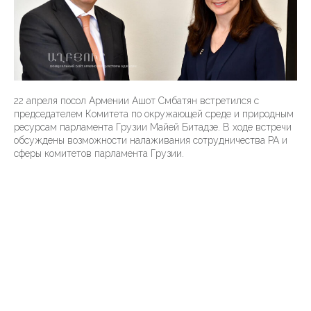
22 апреля посол Армении Ашот Смбатян встретился с
председателем Комитета по окружающей среде и природным
ресурсам парламента Грузии Майей Битадзе. В ходе встречи
обсуждены возможности налаживания сотрудничества РА и
сферы комитетов парламента Грузии.