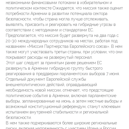
незаконными финансовыми потоками в избирательном и
политическом контексте Ожидается, что миссия также оценит
потребности Армении в развитии потенциала сектора
безопасности, чтобы страна могла лучше отслеживать,
выявлять, присвоить и реагировать на гибридные угрозы в
соответствии с методиками и стандартами ЕС.
Предполагается, что миссия будет развернута на два года с
20-30 международных сотрудников на местах, работая под
названием «Миссия Партнерства Европейского союза». В нем
также могут участвовать третьи страны, при условии, что они
покрывают расходы на развернутый персонал.
Этот шаг следует за принятым ранее решением ЕС
развернуть в Армении гибридную группу быстрого
реагирования в преддверии парламентских выборов 7 июня.
Отдельный документ Европейской службы
внешнеполитических действий, оправдывающий
необходимость новой миссии, отмечает, что предстоящие
политические события в Армении, включая парламентские
выборы, запланированные на июнь, а затем местные выборы и
возможный конституционный референдум, станут ключевым
испытанием внутренней стабильности и региональной
безопасности.
В нем также подчеркиваются более широкие региональные
риски, включая напряженность с участием Ирана и России