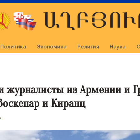
Политика
Экономика
Религия
Наука
С
и журналисты из Армении и Г
Воскепар и Киранц
А