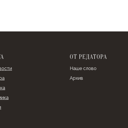
ТА
ОТ РЕДАТОРА
вости
Наше слово
ра
Архив
ка
мика
я