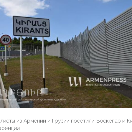
листы из Армении и Грузии посетили Воскепар и К
еренции