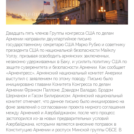
Двадцать пять членов Группы конгресса США по делам
Армении направили двухпартийное письмо
государственному секретарю США Марко Рубио и советнику
президента США по национальной безопасности Майклу
Уолзу, призывая освободить армянских заключенных,
незаконно удерживаемых в Баку, и усилить политику США по
защите суверенитета и безопасности Армении. Как сообщает
«Арменпресс», Армянский национальный комитет Америки
выступил с заявлением по этому поводу. Письмо было
инициировано главами Комитета Конгресса по делам
Армении Фрэнком Паллоне, Дэвидом Валадао, Брэдом
Шерманом и Гасом Билиракисом. Армянский национальный
комитет отмечает, что данное письмо было инициировано на
фоне заявлений о согласовании проекта мирного соглашения
между Арменией и Азербайджаном, после чего процесс
застопорился из-за новых предварительных условий
Азербайджана, которыми являются внесение поправок в
Конституцию Армении и роспуск Минской группы ОБСЕ. В