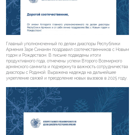
Главный уполномоченный по делам диаспоры Республики
Армения Заре Синанян поздравил соотечественников с Новым
годом и Рождеством. В письме подведены итоги
продуктивного года, отмечены успехи Второго Всемирного
армянского саммита и подчеркнута важность сотрудничества
диаспоры с Родиной. Выражена надежда на дальнейшее
укрепление связей и преодоление новых вызовов в 2025 году.