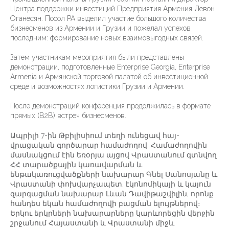
Центра поддержки инвестиций Предприятия Армения Левон
Оганесян. Посол РА выделил участие большого количества
бизнесменов из Армении и Грузии и пожелал успехов
последним: формирование новых взаимовыгодных связей.
Затем участникам мероприятия были представлены
демонстрации, подготовленные Enterprise Georgia, Enterprise
Armenia и Армянской торговой палатой об инвестиционной
среде и возможностях логистики Грузии и Армении.
После демонстраций конференция продолжилась в формате
прямых (В2В) встреч бизнесменов.
Ապրիլի 7-ին Թբիլիսիում տեղի ունեցավ հայ-
վրացական գործարար համաժողով: Համաժողովին
մասնակցում էին եռօրյա այցով Վրաստանում գտնվող
ՀՀ տարածքային կառավարման և
ենթակառուցվածքների նախարար Գնել Սանոսյանը և
Վրաստանի փոխվարչապետ, էկոնոմիկայի և կայուն
զարգացման նախարար Լևան Դավիթաշվիլին, որոնք
հանդես եկան համաժողովի բացման ելույթներով։
Երկու երկրների նախարարները կարևորեցին վերջին
շրջանում Հայաստանի և Վրաստանի միջև