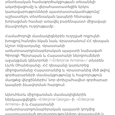
տնտեսական համագործակցության տեսանելի
ակտիվացումը և վերահաստատեցին երկու
կառավարությունների պատրաստակամությունը՝
աշխատելու տնտեսական կապերի հետագա
խորացման համար առավել բարենպաստ միջավայր
ձևավորելու ուղղությամբ։
Համաժողովի մասնակիցներին ուղղված ողջույնի
խոսքով հանդես եկան նաև Վրաստանում ՀՀ դեսպան
Աշոտ Սմբատյանը, Վրաստանի
առևտրաարդյունաբերական պալատի նախագահ
Գիորգի Պերտայան և Հայաստանի ներդրումների
աջակցման կենտրոնի /«Enterprise Armenia»/ տնօրեն
Լևոն Օհանեսյանը։ ՀՀ դեսպանը կարևորեց
միջոցառմանը Հայաստանից և Վրաստանից մեծ թվով
գործարարների մասնակցությունը և հաջողություն
մաղթեց վերջիններիս՝ նոր փոխշահավետ գործարար
կապերի ձևավորման հարցում։
Այնուհետև միջոցառման մասնակիցներին
ներկայացվեցին «Enterprise Georgia»-ի, «Enterprise
Armenia»-ի և Հայաստանի
առևտրաարդյունաբերական պալատի կողմից
պատրաստված ցուցադրությունները Վրաստանի և