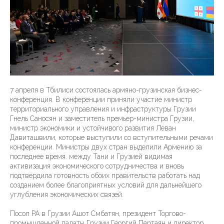
7 апреля в Тбилиси состоялась армяно-грузинская бизнес-
конференция. В конференции приняли участие министр
территориального управления и инфраструктуры Грузии
Гнель Саносян и заместитель премьер-министра Грузии,
министр экономики и устойчивого развития Леван
Давиташвили, которые выступили со вступительными речами
конференции. Министры двух стран выделили Армению за
последнее время. между Тани и Грузией видимая
активизация экономического сотрудничества и вновь
подтвердила готовность обоих правительств работать над
созданием более благоприятных условий для дальнейшего
углубления экономических связей.
Посол РА в Грузии Ашот Смбатян, президент Торгово-
промышленной палаты Грузии Георгий Пертаян и директор