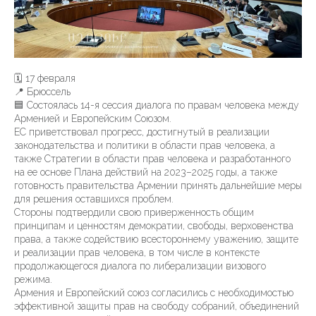
🗓️ 17 февраля
📍 Брюссель
🟦 Состоялась 14-я сессия диалога по правам человека между
Арменией и Европейским Союзом.
ЕС приветствовал прогресс, достигнутый в реализации
законодательства и политики в области прав человека, а
также Стратегии в области прав человека и разработанного
на ее основе Плана действий на 2023–2025 годы, а также
готовность правительства Армении принять дальнейшие меры
для решения оставшихся проблем.
Стороны подтвердили свою приверженность общим
принципам и ценностям демократии, свободы, верховенства
права, а также содействию всестороннему уважению, защите
и реализации прав человека, в том числе в контексте
продолжающегося диалога по либерализации визового
режима.
Армения и Европейский союз согласились с необходимостью
эффективной защиты прав на свободу собраний, объединений