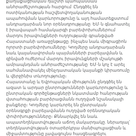
քաղաքացիական դաշտի պահպանման
անհրաժեշտության հարցում: Ընդգծել են
ոստիկանության հաշվետվողականության
ապահովման կարևորությունը և այդ համատեքստում
անդրադարձան նոր օրենսդրությանը: ԵՄ-ն գնահատել
է իրավապահ համակարգի բարեփոխումներում
մարդու իրավունքների ուղղությամբ գրանցված
Հայաստանի առաջընթացը, ինչպես նաև միգրացիոն
ոլորտի բարեփոխումները։ Կողմերը անդրադարձան
նաև կալանավորման պայմանների բարելավման և
զինված ուժերում մարդու իրավունքների մշակույթի
ամրապնդման անհրաժեշտությանը: ԵՄ-ն կոչ է արել
սահմանափակել մինչդատական կալանքի կիրառումը
և վերջինիս տևողությունը։
Հայաստանը և Եվրոպական միությունն ընդգծել են
ազատ և արդար ընտրությունների կարևորությունը և
ընտրական գործընթացների նկատմամբ հանրության
վստահության բարձրացմանն ուղղված նշանակալի
ջանքերը։ Կողմերը կարևորել են ընտրական
օրենսգրքի բարելավմանն ուղղված օրենսդրական
փոփոխությունները։ Քննարկվել են նաև
ապատեղեկատվության աճող մակարդակը, ներառյալ՝
տեղեկատվության օտարերկրյա մանիպուլյացիան և
միջամտությունը լավագույնս հասցեագրելու