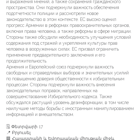
и выражения мнений, а также сохранения гражданского
пространства. Они подчеркнули важность обеспечения
подотчетности полиции и рассмотрели новое
законодательство в этом контексте. ЕС высоко оценил
прогресс Армении в реформах правоохранительных органов,
включая права человека, а также реформы в сфере миграции.
Стороны также обсудили необходимость улучшения условий
содержания под стражей и укрепления культуры прав
человека в вооруженных силах. ЕС призвал ограничить
применение предварительного заключения и его
продолжительность.
Армения и Европейский союз подчеркнули важность
свободных и справедливых выборов и значительных усилий
по повышению доверия общественности к избирательным
процессам. Стороны подчеркнули важность внесения
законодательных поправок, направленных на
совершенствование Избирательного кодекса. Также
обсуждался растущий уровень дезинформации, в том числе
наилучшие методы борьбы с иностранным манипулированием
информацией и вмешательством.
🗓️ Փետրվարի 17
📍 Բրյուսել
🟦 Հայաստանի և Եվրոպական միության միջև