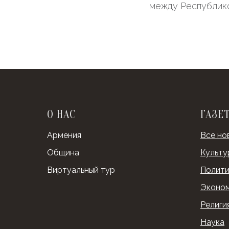
между Республик
О НАС
ГАЗЕ
Армения
Все но
Община
Культу
Виртуальный тур
Полити
Эконо
Религи
Наука