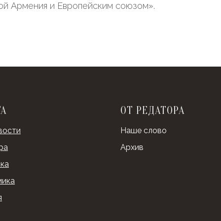
ой Армения и Европейским союзом».
ТА
ОТ РЕДАТОРА
вости
Наше слово
ра
Архив
ка
мика
я