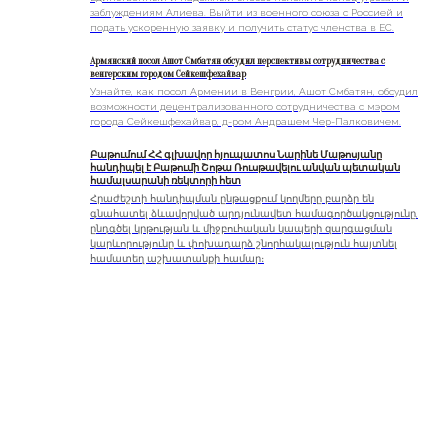
заблуждениям Алиева. Выйти из военного союза с Россией и
подать ускоренную заявку и получить статус членства в ЕС.
Армянский посол Ашот Смбатян обсудил перспективы сотрудничества с
венгерским городом Сейкешфехайвар
Узнайте, как посол Армении в Венгрии, Ашот Смбатян, обсудил
возможности децентрализованного сотрудничества с мэром
города Сейкешфехайвар, д-ром Андрашем Чер-Палковичем.
Բաթումում ՀՀ գլխավոր հյուպատոս Նարինե Մաթոսյանը
հանդիպել է Բաթումի Շոթա Ռուսթավելու անվան պետական
համալսարանի ռեկտորի հետ
Հրաժեշտի հանդիպման ընթացքում կողմերը բարձր են
գնահատել ձևավորված արդյունավետ համագործակցությունը,
ընդգծել կրթության և միջբուհական կապերի զարգացման
կարևորությունը և փոխադարձ շնորհակալություն հայտնել
համատեղ աշխատանքի համար։