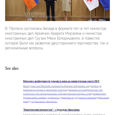
В Тбилиси состоялась беседа в формате тет-а-тет министра
иностранных дел Армении Арарата Мирзояна и министра
иностранных дел Грузии Маки Бочоришвили, в повестке
которой были как развитие двустороннего партнерства, так и
региональные вопросы.
See also
Мирзоян о необходимости доверия и мира на министерском совете ОБСЕ
Выступая на Мальте, министр Арарат Мирзоян подчеркнул
важность мира в регионе, пострадавшем от конфликтов. Он
отметил, что инициатива «Перекресток мира», предложенная
Арменией, может укрепить доверие и улучшить взаимодействие
между странами региона.`
"Политический перекресток" - с Эдуардом Айвазяном.
Единственный и надежный способ положить конец угрозам и