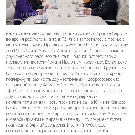
инистр внутренних дел Республики Армения Арпине Саргсян
во время рабочего визита в Тбилиси встретилась с премьер-
министром Грузии Ираклием Кобахидзе Министр внутренних
дел Республики Армения Арпине Саргсян 21 июля в рамках
двухдневного рабочего визита в Тбилиси встретилась с
премьер-министром Грузии Ираклием Кобахидзе. Во встрече
также приняли участие министр внутренних дел Грузии Гела
Геладзе и посол Армении в Грузии Ашот Смбатян. стороны
подчеркнули важность дружественных и добрососедских
отношений между Арменией и Грузией, а также тесного и
эффективного сотрудничества правоохранительных органов
двух соседних стран. Была также подчеркнута
исключительная важность прочного мира на Южном Кавказе.
В этом контексте премьер Грузии приветствовал завершение
переговоров по тексту мирного соглашения между Арменией
и Азербайджаном и выразил надежду, что документ будет
подписан в ближайшее время. Ираклий Кобахидзе
подтвердил приверженность правительства Грузии