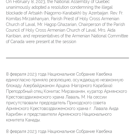
On February 8, 2023, the National Assembly of Quebec
unanimously adopted a resolution condemning the illegal
blockade of Artsakh (Nagorno-Karabakh) by Azerbaijan. Rev. Fr.
Komitas Mirzakhanyan, Parish Priest of Holy Cross Armenian
Church of Laval, Mr. Hagop Ghazarian, Chairperson of the Parish
Council of Holy Cross Armenian Church of Laval, Mrs. Aida
Karibian, and representatives of the Armenian National Committee
of Canada were present at the session
8 февраля 2023 года Национальное Собрание Квебека
единогласно приняло резолюцию, осуждающую незаконную
блокаду Азербайджаном Арцаха (Нагорного Карабаха).
Преподобный отец Комитас Мирзаханян, куратор Армянского
Крестовоздвиженского храма Лаваль, М. На сессии
присутствовали председатель Приходского совета
Армянского Крестовоздвиженского храма г. Лавала Аида
Карибян и представители Армянского Национального
комитета Канады.
8 февраля 2023 года Национальное Собрание Квебека