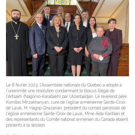
Le 8 février 2023, l'Assemblée nationale du Québec a adopté à
l'unanimité une résolution condamnant le blocus illégal de
l'Artsakh (Nagorno-Karabakh) par l'Azerbaïdjan. Le révérend père
Komitas Mirzakhanyan, curé de l'église arménienne Sainte-Croix
de Laval, M. Hagop Ghazarian, président du conseil paroissial de
l'église arménienne Sainte-Croix de Laval, Mme Aida Karibian et
des représentants du Comité national arménien du Canada étaient
présents à la session.