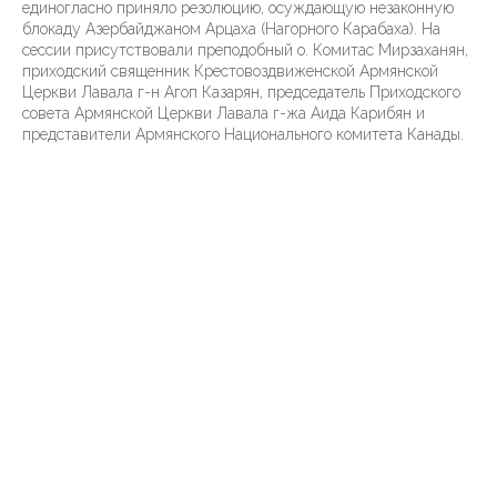
единогласно приняло резолюцию, осуждающую незаконную
блокаду Азербайджаном Арцаха (Нагорного Карабаха). На
сессии присутствовали преподобный о. Комитас Мирзаханян,
приходский священник Крестовоздвиженской Армянской
Церкви Лавала г-н Агоп Казарян, председатель Приходского
совета Армянской Церкви Лавала г-жа Аида Карибян и
представители Армянского Национального комитета Канады.