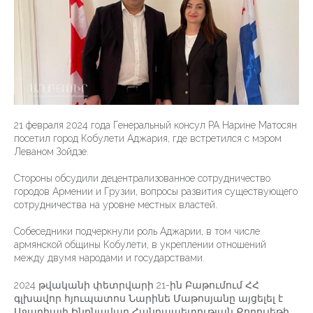
21 февраля 2024 года Генеральный консул РА Нарине Матосян
посетил город Кобулети Аджария, где встретился с мэром
Леваном Зойдзе.
Стороны обсудили децентрализованное сотрудничество
городов Армении и Грузии, вопросы развития существующего
сотрудничества на уровне местных властей.
Собеседники подчеркнули роль Аджарии, в том числе
армянской общины Кобулети, в укреплении отношений
между двумя народами и государствами.
2024 թվականի փետրվարի 21-ին Բաթումում ՀՀ
գլխավոր հյուպատոս Նարինե Մաթոսյանը այցելել է
Աջարիայի Ինքնավար Հանրապետության Քոբուլեթի