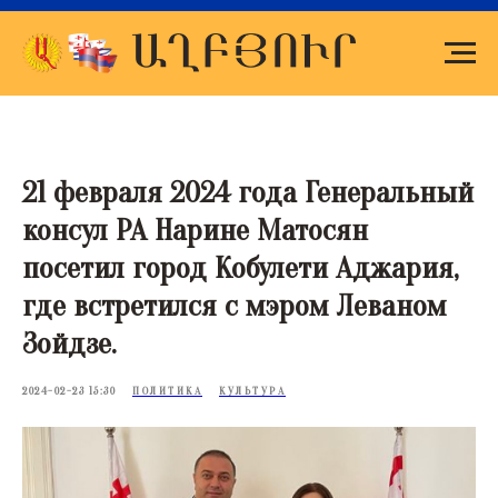
21 февраля 2024 года Генеральный
консул РА Нарине Матосян
посетил город Кобулети Аджария,
где встретился с мэром Леваном
Зойдзе.
2024-02-23 15:30
ПОЛИТИКА
КУЛЬТУРА