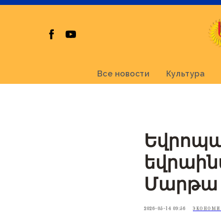
Все новости
Культура
Եվրոպա
եվրաին
Մարթա 
2026-05-14 09:56
ЭКОНОМИ