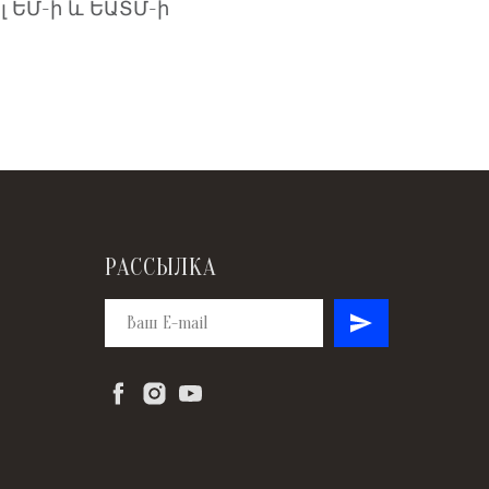
լ ԵՄ-ի և ԵԱՏՄ-ի
РАССЫЛКА