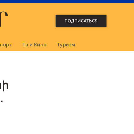
ПОДПИСАТЬСЯ
порт
Тв и Кино
Туризм
նի
․