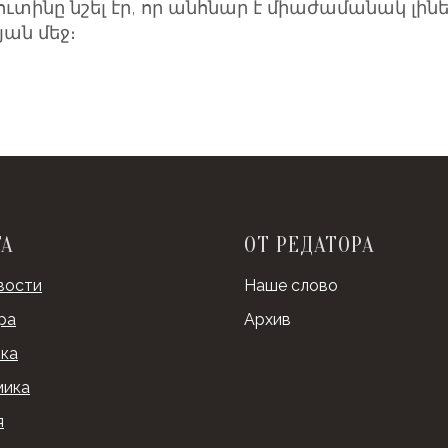
տինը նշել էր, որ անհնար է միաժամանակ լինե
յան մեջ։
ТА
ОТ РЕДАТОРА
вости
Наше слово
ра
Архив
ка
мика
я