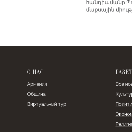
հանդիպմանը Պու
մաքսային միութ
О НАС
ГАЗЕ
Армения
Все но
Община
Культу
Виртуальный тур
Полити
Эконо
Религи