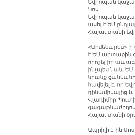
Եվրոպան կաջակ
Կոս
Եվրոպան կաջակ
ասել է ԵՄ ընդ
Հայաստանի եվր
«Արմենպրես»-ի
է ԵՄ արտաքին գ
որոշել իր ապա
ինչպես նաև ԵՄ-
նրանք ցանկանու
հավելել է, որ
դինամիկայից և
Վլադիմիր Պուտի
գագաթնաժողով
Հայաստանի ծրա
Ապրիլի 1-ին Մ