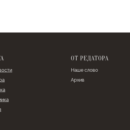
ТА
ОТ РЕДАТОРА
вости
Наше слово
ра
Архив
ка
мика
я