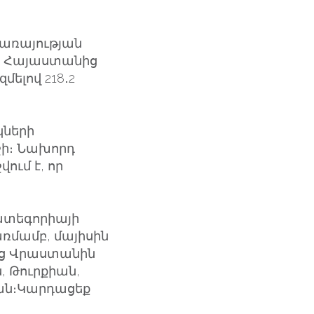
առայության
ց Հայաստանից
մելով 218․2
կների
իշի։ Նախորդ
ում է, որ
ատեգորիայի
ռմամբ, մայիսին
ից Վրաստանին
, Թուրքիան,
ան։Կարդացեք