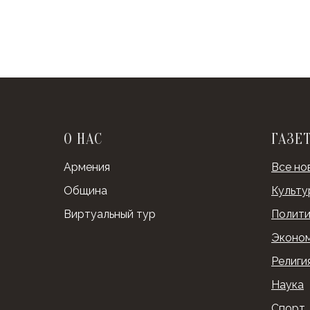
О НАС
ГАЗЕ
Армения
Все но
Община
Культу
Виртуальный тур
Полити
Эконо
Религи
Наука
Спорт