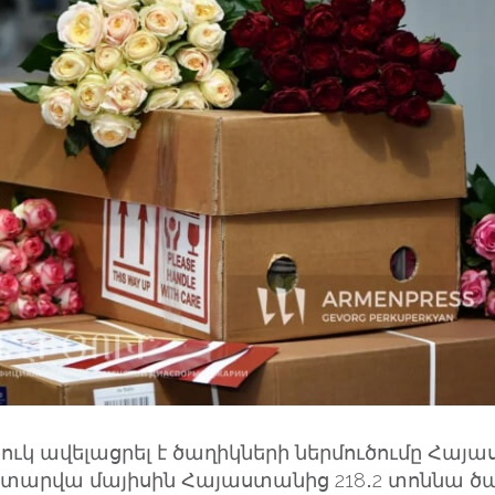
ւկ ավելացրել է ծաղիկների ներմուծումը Հայ
արվա մայիսին Հայաստանից 218․2 տոննա ծաղի