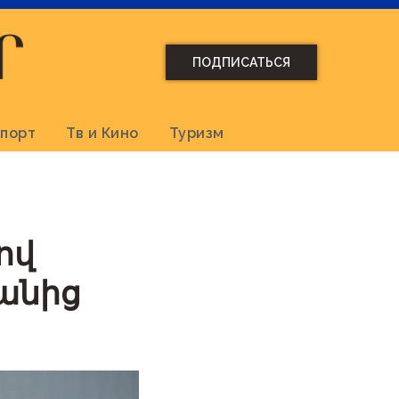
ПОДПИСАТЬСЯ
порт
Тв и Кино
Туризм
ով
տանից