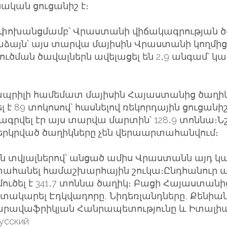
ական ցուցանիշ է։
 փոխանցմամբ՝ Վրաստանի վիճակագրության ծ
աձայն՝ այս տարվա մայիսին Վրաստանի կողմի
ուծման ծավալներն ավելացել են 2․9 անգամ՝ կազ
ապրիլի համեմատ մայիսին Հայաստանից ծաղի
ել է 89 տոկոսով՝ հասնելով ռեկորդային ցուցան
գրվել էր այս տարվա մարտին՝ 128․9 տոննա։Նշվ
րկրված ծաղիկները չեն վերաարտահանվում։
ն տվյալներով՝ անցած ամիս Վրաստանն այդ կ
ահանել համաշխարհային շուկա։Ընդհանուր ա
ուծել է 341․7 տոննա ծաղիկ։ Բացի Հայաստան
տակարել Էդկվադորը, Նիդեռլանդները, Քենիան
արավաֆրիկյան Հանրապետությունը և Իտալի
ածը` العربيةРусский