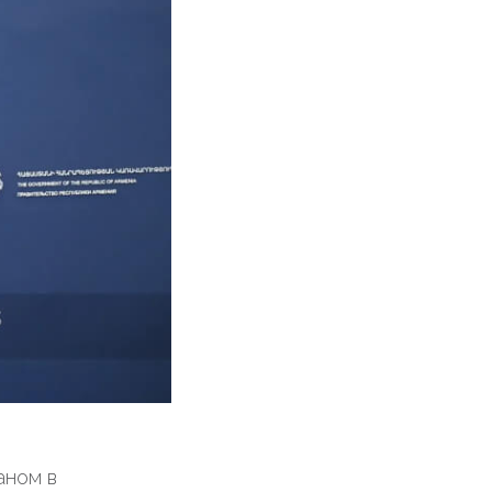
аном в