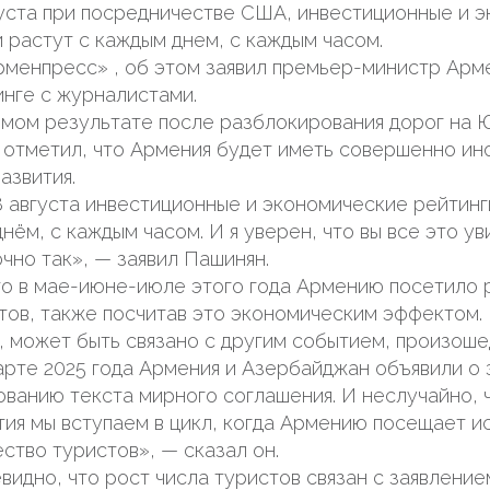
уста при посредничестве США, инвестиционные и 
 растут с каждым днем, с каждым часом.
менпресс» , об этом заявил премьер-министр Арм
нге с журналистами.
мом результате после разблокирования дорог на 
отметил, что Армения будет иметь совершенно ин
азвития.
 августа инвестиционные и экономические рейтинг
нём, с каждым часом. И я уверен, что вы все это ув
чно так», — заявил Пашинян.
то в мае-июне-июле этого года Армению посетило
тов, также посчитав это экономическим эффектом.
и, может быть связано с другим событием, произоше
арте 2025 года Армения и Азербайджан объявили о
ованию текста мирного соглашения. И неслучайно, 
тия мы вступаем в цикл, когда Армению посещает и
ство туристов», — сказал он.
видно, что рост числа туристов связан с заявление