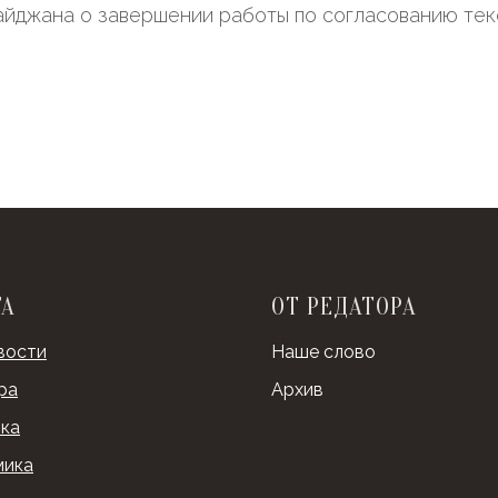
йджана о завершении работы по согласованию тек
ТА
ОТ РЕДАТОРА
вости
Наше слово
ра
Архив
ка
мика