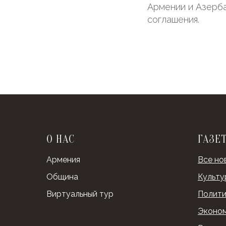
Армении и Азерба
соглашения.
О НАС
ГАЗЕ
Армения
Все но
Община
Культу
Виртуальный тур
Полити
Эконо