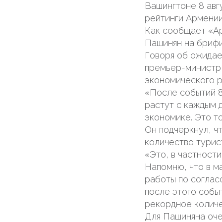
Вашингтоне 8 авг
рейтинги Армении
Как сообщает «Ар
Пашинян на брифи
Говоря об ожидае
премьер-министр 
экономического р
«После событий 8
растут с каждым д
экономике. Это то
Он подчеркнул, ч
количество турис
«Это, в частност
Напомню, что в м
работы по соглас
после этого собы
рекордное количе
Для Пашиняна оче