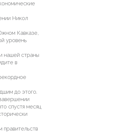
экономические
ении Никол
Южном Кавказе,
ой уровень
и нашей страны
идите в
 рекордное
дшим до этого.
 завершении
что спустя месяц
сторически
м правительств