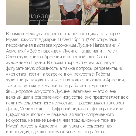
В рамках международного выставочного цикла в галерее
Музея искусств Аджарии 11 сентября в 17:00 открылась
персональная выставка художницы Лусине Нагдалиани /
Армения/ «Всё о надежде». Лусине Нагдалиани — член
Союза художников Армении и почётный член Союза
художников Грузии. В своём творчестве она исследует
фигуративную образность, а также вопросы репрезентации
«женственности» в современном искусстве. Работы
художницы находятся в частных коллекциях как в Армении,
так и за рубежом. Она живёт и работает в Ереване.
🎤«Цифровое искусство Лусине Нагалиани — это очень
важный шаг в современном искусстве, оно представляет всю
палитру современного искусства, — рассказывает галерист
Давид Меликсетян. — Цифровой видеоарт, фотография или
цифровая живопись — важнейшая часть современного
искусства, не менее ценная, чем традиционные техники.
Музей искусств Аджарии — актуальная, современная
институция, где экспонируются не только работы,