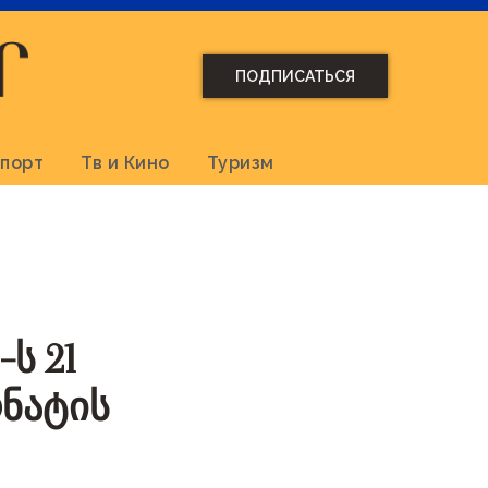
ПОДПИСАТЬСЯ
порт
Тв и Кино
Туризм
ს 21
ონატის