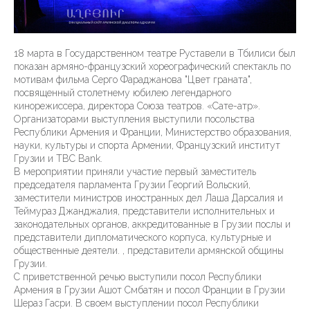
18 марта в Государственном театре Руставели в Тбилиси был
показан армяно-французский хореографический спектакль по
мотивам фильма Серго Фараджанова "Цвет граната",
посвященный столетнему юбилею легендарного
кинорежиссера, директора Союза театров. «Сате-атр».
Организаторами выступления выступили посольства
Республики Армения и Франции, Министерство образования,
науки, культуры и спорта Армении, Французский институт
Грузии и TBC Bank.
В мероприятии приняли участие первый заместитель
председателя парламента Грузии Георгий Вольский,
заместители министров иностранных дел Лаша Дарсалия и
Теймураз Джанджалия, представители исполнительных и
законодательных органов, аккредитованные в Грузии послы и
представители дипломатического корпуса, культурные и
общественные деятели. , представители армянской общины
Грузии.
С приветственной речью выступили посол Республики
Армения в Грузии Ашот Смбатян и посол Франции в Грузии
Шераз Гасри. В своем выступлении посол Республики