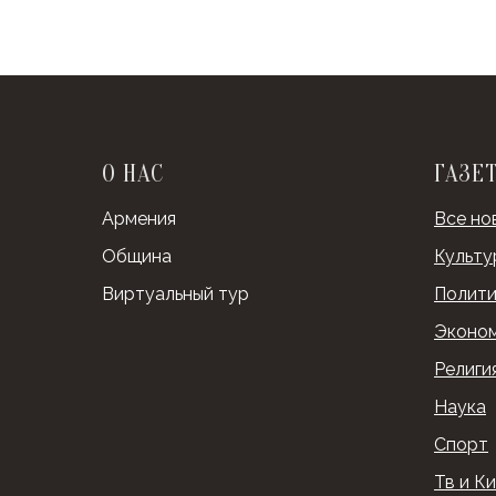
О НАС
ГАЗЕ
Армения
Все но
Община
Культу
Виртуальный тур
Полити
Эконо
Религи
Наука
Спорт
Тв и К