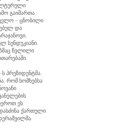
ულტურული
ამო გაიმართა
თველო – ცნობილი
დებულ და
არაჯანოვი,
ელ სუნდუკიანი,
ებმაც წვლილი
ითარებაში.
-ს პრეზიდენტმა,
ა, რომ სომხებსა
ნოვანი
ვანელების
იეროთ ეს
– დასძინა ქართული
დერაშვილმა.