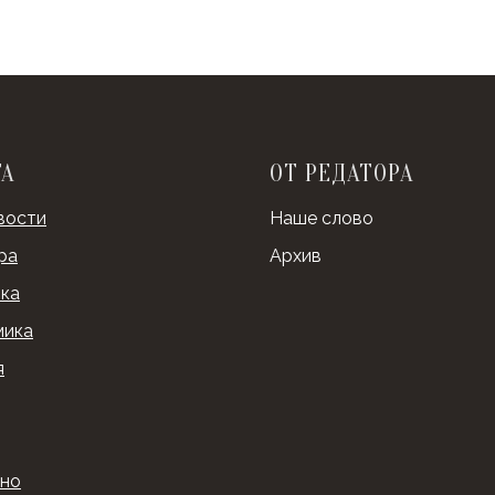
ТА
ОТ РЕДАТОРА
вости
Наше слово
ра
Архив
ка
мика
я
ино