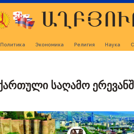
Политика
Экономика
Религия
Наука
С
ქართული საღამო ერევანშ