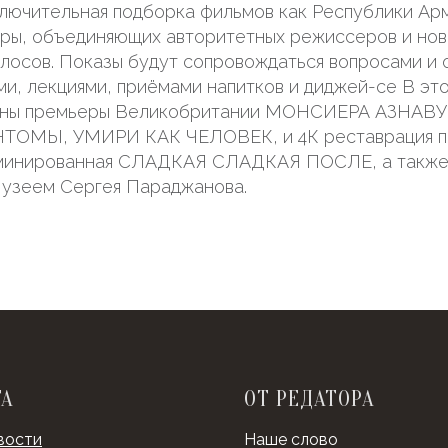
лючительная подборка фильмов как Республики Арм
ры, объединяющих авторитетных режиссеров и нов
лосов. Показы будут сопровождаться вопросами и 
и, лекциями, приёмами напитков и диджей-се В это
лены премьеры Великобритании МОНСИЕРА АЗНАВ
ОМЫ, УМИРИ КАК ЧЕЛОВЕК, и 4К реставрация п
оминированная СЛАДКАЯ СЛАДКАЯ ПОСЛЕ, а также
Музеем Сергея Параджанова.
ТА
ОТ РЕДАТОРА
вости
Наше слово