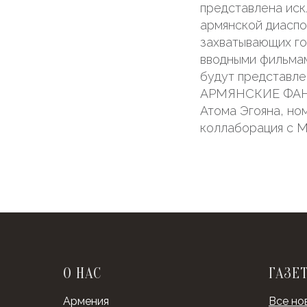
представлена иск
армянской диаспо
захватывающих го
вводными фильмам
будут представ
АРМЯНСКИЕ ФАНТ
Атома Эгояна, н
коллаборация с 
О НАС
ГАЗЕ
Армения
Все но