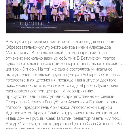
В Батуми с размахом отметили 10-летие со дня основания
Образовательно-культурного центра имени Александра
Манташянца. В череде юбилейных мероприятий было
отмечено несколько важных событий: В Батумском театре
кукол состоялся прекрасный концерт танцевального ансамбля
центра «Эгнар». На той же сцене состоялось уникальное
выступление вокальной группы центра «Агбюр». Состоялась
торжественная церемония, посвященная выпуску десятого
поколения воспитателей детского сада «Григор Лусаворич»,
расположенного при центре. На мероприятиях
присутствовали и выступили с приветственными речами
Генеральный консул Республики Армения в Батуми Нарине
Матосян, предстоятель Армянской Апостольской Церкви
Аджарии отец Арарат Гумбалян, руководитель организации
«Наш дом — Грузия» Саак Талитян, редактор газеты «Агпюр»
Артур Оганесян, а также директор Центра Сона Оганесян. Во