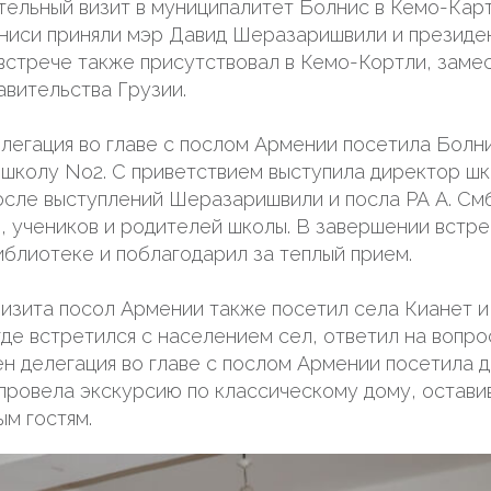
тельный визит в муниципалитет Болнис в Кемо-Карт
ниси приняли мэр Давид Шеразаришвили и президе
 встрече также присутствовал в Кемо-Кортли, заме
авительства Грузии.
елегация во главе с послом Армении посетила Бол
школу No2. С приветствием выступила директор ш
осле выступлений Шеразаришвили и посла РА А. Смб
, учеников и родителей школы. В завершении встре
иблиотеке и поблагодарил за теплый прием.
визита посол Армении также посетил села Кианет 
где встретился с населением сел, ответил на вопро
н делегация во главе с послом Армении посетила д
 провела экскурсию по классическому дому, оставив
ым гостям.