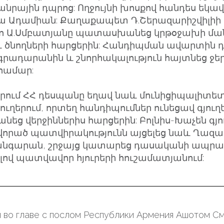
անրային դպրոց: Ողջույնի խոսքով հանդես եկա
ա Ադամիան: Քաղաքապետ Դ.Շերազարիշվիլիի 
ետո Ա.Սմբատյանը պատասխանեց կրթօջախի մա
 ծնողների հարցերին: Հանդիպման ավարտին 
գրադարանին և շնորհակալություն հայտնեց ջե
 համար:
երում ՀՀ դեսպանը եղավ նաև մունիցիպալիտե
յուղերում, որտեղ հանդիպումներ ունեցավ գյուղ
ց վերջիններիս հարցերին: Բոլնիս-Խաչեն գյո
որած պատվիրակությունն այցելեց նաև Ղազա
անգարան, շրջայց կատարեց դասականի ապրած
լով պատվավոր հյուրերի հուշամատյանում:
я во главе с послом Республики Армения Ашотом С