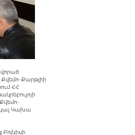
ավորած
Քվեմո-Քարթլիի
ում ՀՀ
ակրեբուլոյի
Քվեմո-
ակալ Կախա
 Բոլնիսի