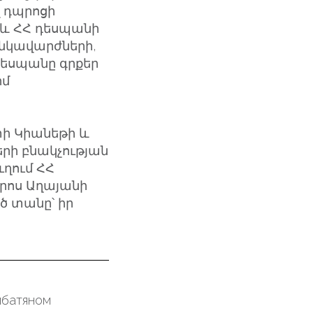
վ դպրոցի
և ՀՀ դեսպանի
նկավարժների,
դեսպանը գրքեր
րմ
տի Կիանեթի և
երի բնակչության
ւղում ՀՀ
րոս Աղայանի
 տանը՝ իր
мбатяном