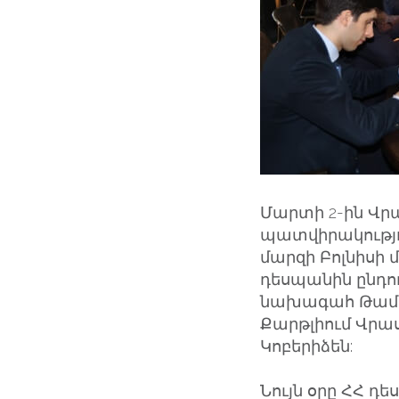
Մարտի 2-ին Վր
պատվիրակությ
մարզի Բոլնիսի
դեսպանին ընդո
նախագահ Թամազ
Քարթլիում Վրա
Կոբերիձեն:
Նույն օրը ՀՀ դ