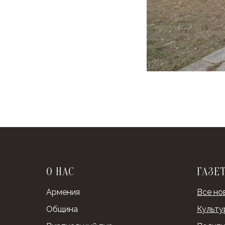
О НАС
ГАЗЕ
Армения
Все но
Община
Культу