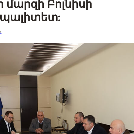
 մարզի Բոլնիսի
իպալիտետ:
А