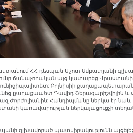
աստանում ՀՀ դեսպան Աշոտ Սմբատյանի գլխ
ունը ճանաչողական այց կատարեց Վրաստանի 
 մունիցիպալիտետ: Բոլնիսիի քաղաքապետարան
ւնեց քաղաքապետ Դավիդ Շերազարիշվիլին և ս
 Ժորժոլիանին: Հանդիպմանը ներկա էր նաև 
ստանի կառավարության ներկայացուցչի տեղ
եսպանի գլխավորած պատվիրակությունն այցելեց