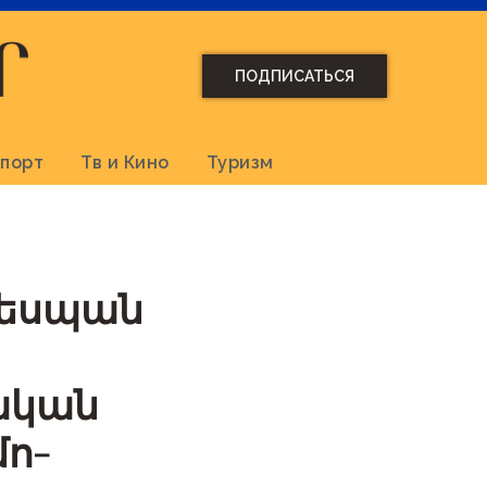
ПОДПИСАТЬСЯ
порт
Тв и Кино
Туризм
դեսպան
ական
ո-