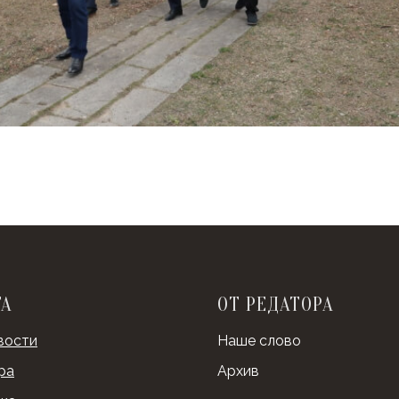
ТА
ОТ РЕДАТОРА
вости
Наше слово
ра
Архив