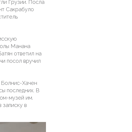
ли Грузии. Посла
нт Сакрабуло
ститель
нисскую
колы Манана
атян ответил на
чи посол вручил
и Болнис-Хачен
сы последних. В
ом-музей им.
 записку в