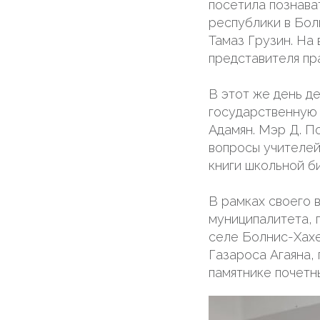
посетила познава
республики в Бол
Тамаз Грузин. На
представителя пр
В этот же день д
государственную 
Адамян. Мэр Д. П
вопросы учителей
книги школьной б
В рамках своего 
муниципалитета, 
селе Болнис-Хахе
Газароса Агаяна,
памятнике почетн