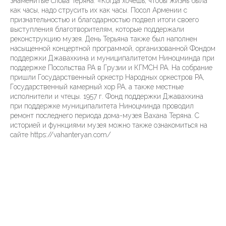
знаменитые слова Теряна: «Когда хочешь, чтобы жизнь была
как часы, надо струсить их как часы. Посол Армении с
признательностью и благодарностью подвел итоги своего
выступления благотворителям, которые поддержали
реконструкцию музея. День Терьяна также был наполнен
насыщенной концертной программой, организованной Фондом
поддержки Джавахкина и муниципалитетом Ниноцминда при
поддержке Посольства РА в Грузии и КГМСН РА. На собрание
пришли Государственный оркестр Народных оркестров РА,
Государственный камерный хор РА, а также местные
исполнители и чтецы. 1957 г. Фонд поддержки Джавахкина
при поддержке муниципалитета Ниноцминда проводил
ремонт последнего периода дома-музея Вахана Теряна. С
историей и функциями музея можно также ознакомиться на
сайте https://vahanteryan.com/