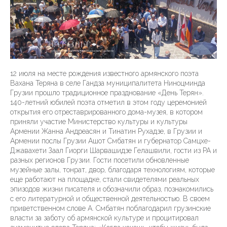
12 июля на месте рождения известного армянского поэта
Вахана Теряна в селе Гандза муниципалитета Ниноцминда
Грузии прошло традиционное празднование «День Терян».
140-летний юбилей поэта отметил в этом году церемонией
открытия его отреставрированного дома-музея, в котором
приняли участие Министерство культуры и культуры
Армении Жанна Андреасян и Тинатин Рухадзе, в Грузии и
Армении послы Грузии Ашот Смбатян и губернатор Самцхе-
Джавахети Заал Гиорги Шарвашидзе Гелашвили, гости из РА и
разных регионов Грузии. Гости посетили обновленные
музейные залы, тонрат, двор, благодаря технологиям, которые
еще работают на площадке, стали свидетелями реальных
эпизодов жизни писателя и обозначили образ, познакомились
с его литературной и общественной деятельностью. В своем
приветственном слове А. Смбатян поблагодарил грузинские
власти за заботу об армянской культуре и процитировал