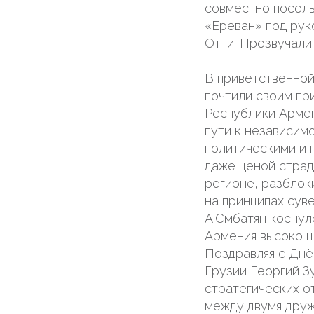
совместно посоль
«Ереван» под рук
Отти. Прозвучали
В приветственной
почтили своим пр
Республики Армен
пути к независим
политическими и 
даже ценой страд
регионе, разблок
на принципах сув
А.Смбатян коснул
Армения высоко ц
Поздравляя с Днё
Грузии Георгий З
стратегических о
между двумя друж