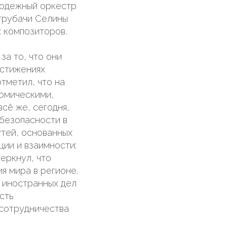
лодежный оркестр
трубачи Селины
х композиторов.
за то, что они
остижениях
тметил, что на
номическими,
сё же, сегодня,
 безопасности в
утей, основанных
ии и взаимности:
еркнул, что
я мира в регионе.
 иностранных дел
сть
 сотрудничества