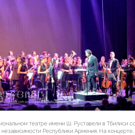
циональном театре имени Ш. Руставели в Тбилиси с
независимости Республики Армения. На концерте,