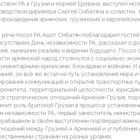
ством РА в Грузии и мэрией Еревана, выступил мо
оводством дирижера Сергея Смбатяна и солистки, 
 произведения армянских, грузинских и европейски
 речи посол РА Ашот Смбатян поблагодарил гостей 
исутствием День независимости РА, рассказал о д
ия, нынешних реалиях и видении будущего. Посол о
ости армянский народ столкнулся с социально-эко
гуманитарными кризисами, блокадами и войнами. И в
аний, он всё же встал на путь установления мира и
ирования коммуникаций и открытия транспортных п
еренитета, территориальной целостности, юрисдикц
ся стратегических отношений Армения-Грузия, подч
енит роль братской Грузии в процессе установлени
м независимости РА, первый заместитель министра
урабашвили в своём выступлении подтвердил важно
тношений между Грузией и Арменией и углубления
ественными странами на разных уровнях.