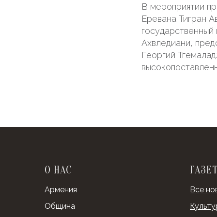
В мероприятии пр
Еревана Тигран А
государственный 
Ахвледиани, пред
Георгий Тгемалад
высокопоставленн
О НАС
ГАЗЕ
Армения
Все но
Община
Культу