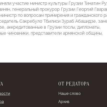
иняли участие министр культуры Грузии Тинатин Ру
винян, генеральный прокурор Грузии Георгий Гвара
министр по вопросам примирения и гражданского р
седатель Сакребуло Тбилиси Зураб Абашидзе, зам
зе, аккредитованные в Грузии послы, дипломаты,
ые чиновники, представители армянской общины.
ТА
ОТ РЕДАТОРА
вости
Наше слово
ра
Архив