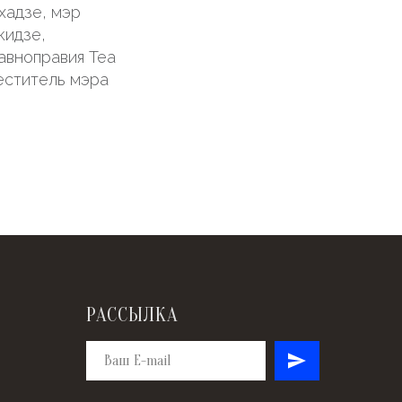
хадзе, мэр
кидзе,
авноправия Теа
еститель мэра
РАССЫЛКА